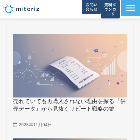
お問い
資料ダ
合わせ
ウンロ
ード
サービス一覧
選ばれる理由
導入事例
ブログ
お知らせ
よくあるご質問
資料ダウンロード一覧
売れていても再購入されない理由を探る『併
会社概要
売データ』から見抜くリピート戦略の鍵
2025年11月04日