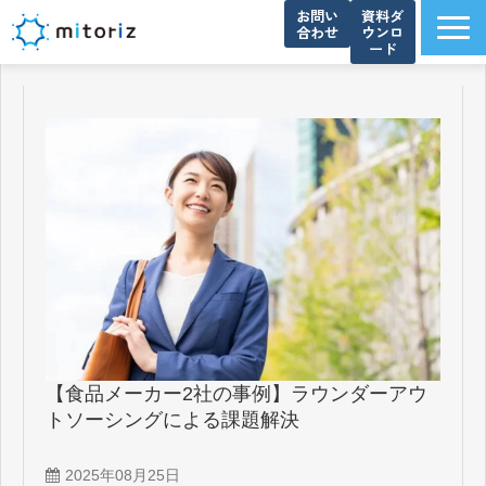
お問い
資料ダ
合わせ
ウンロ
ード
サービス一覧
選ばれる理由
導入事例
ブログ
お知らせ
よくあるご質問
資料ダウンロード一覧
会社概要
【食品メーカー2社の事例】ラウンダーアウ
トソーシングによる課題解決
2025年08月25日