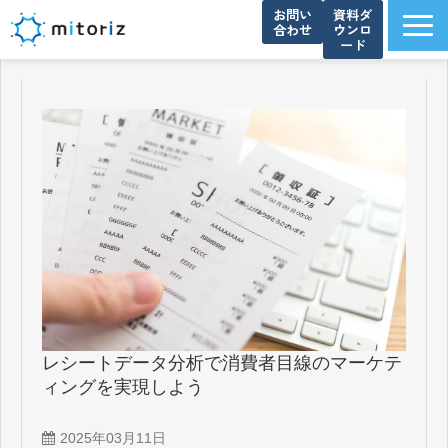
お問い
資料ダ
合わせ
ウンロ
ード
サービス一覧
選ばれる理由
導入事例
ブログ
お知らせ
よくあるご質問
資料ダウンロード一覧
会社概要
レシートデータ分析で消費者目線のマーケテ
ィングを実現しよう
2025年03月11日