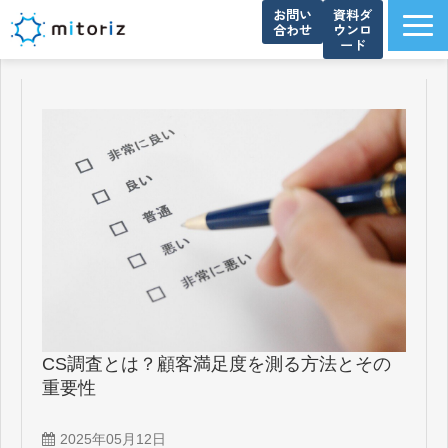
お問い
資料ダ
合わせ
ウンロ
ード
サービス一覧
選ばれる理由
導入事例
ブログ
お知らせ
よくあるご質問
資料ダウンロード一覧
会社概要
CS調査とは？顧客満足度を測る方法とその
重要性
2025年05月12日