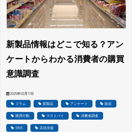
新製品情報はどこで知る？アン
ケートからわかる消費者の購買
意識調査
2025年02月17日
コラム
新製品
アンケート
販促
購買行動
マストバイ
消費者調査
SNS
店頭支援