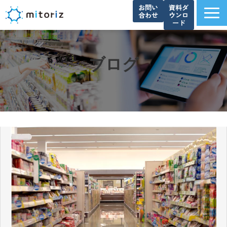
お問い
資料ダ
合わせ
ウンロ
ード
サービス一覧
選ばれる理由
ブログ
導入事例
ブログ
お知らせ
よくあるご質問
資料ダウンロード一覧
会社概要