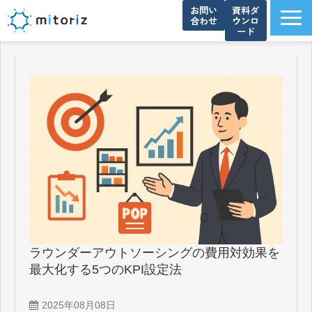
お問い
資料ダ
合わせ
ウンロ
ード
サービス一覧
選ばれる理由
導入事例
ブログ
お知らせ
よくあるご質問
資料ダウンロード一覧
会社概要
ラウンダーアウトソーシングの費用対効果を
最大化する5つのKPI設定法
2025年08月08日