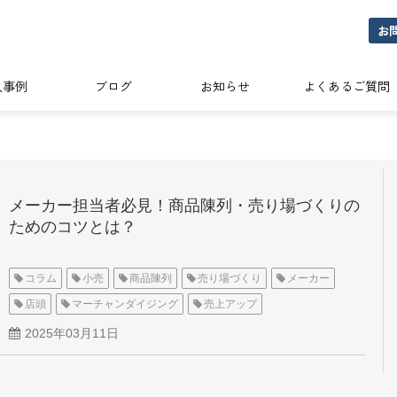
お
入事例
ブログ
お知らせ
よくあるご質問
メーカー担当者必見！商品陳列・売り場づくりの
ためのコツとは？
コラム
小売
商品陳列
売り場づくり
メーカー
店頭
マーチャンダイジング
売上アップ
2025年03月11日