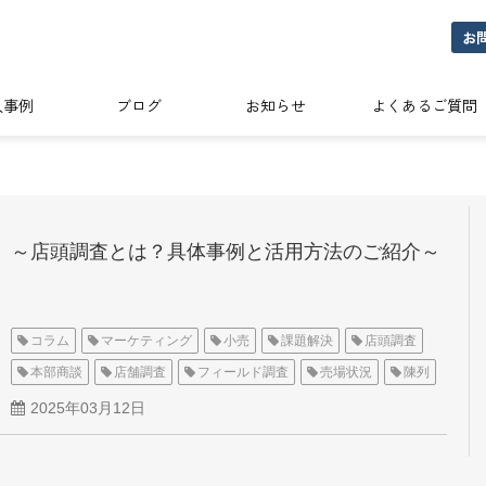
お
入事例
ブログ
お知らせ
よくあるご質問
～店頭調査とは？具体事例と活用方法のご紹介～
コラム
マーケティング
小売
課題解決
店頭調査
本部商談
店舗調査
フィールド調査
売場状況
陳列
販促物
競合調査
2025年03月12日