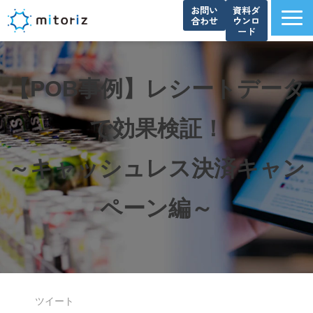
お問い
資料ダ
合わせ
ウンロ
ード
サービス一覧
選ばれる理由
【POB事例】レシートデータ
導入事例
で効果検証！
ブログ
お知らせ
～キャッシュレス決済キャン
よくあるご質問
ペーン編～
資料ダウンロード一覧
会社概要
ツイート