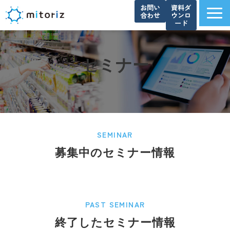
お問い
資料ダ
合わせ
ウンロ
ード
サービス一覧
選ばれる理由
セミナー
導入事例
ブログ
お知らせ
よくあるご質問
SEMINAR
資料ダウンロード一覧
募集中のセミナー情報
会社概要
PAST SEMINAR
終了したセミナー情報