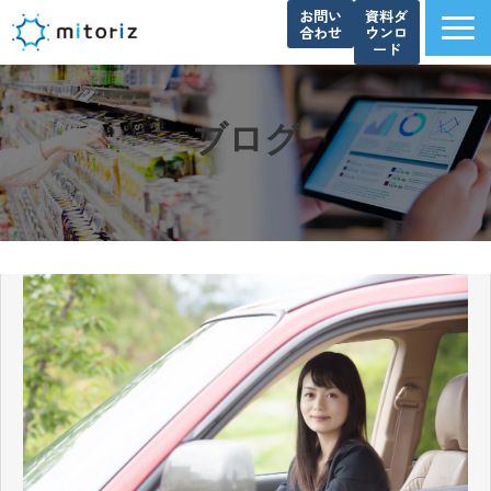
お問い
資料ダ
合わせ
ウンロ
ード
サービス一覧
選ばれる理由
ブログ
導入事例
ブログ
お知らせ
よくあるご質問
資料ダウンロード一覧
会社概要