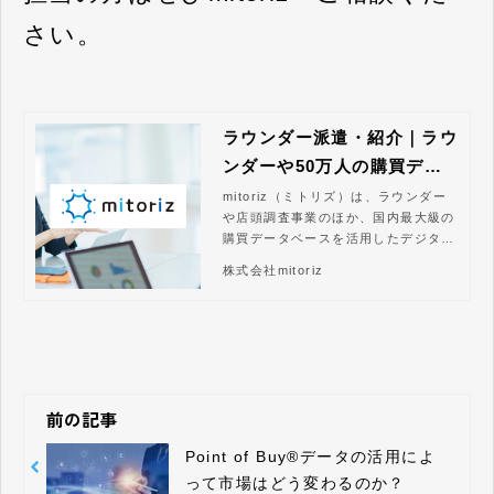
さい。
ラウンダー派遣・紹介｜ラウ
ンダーや50万人の購買デー
タによるマーケティング支援
mitoriz（ミトリズ）は、ラウンダー
や店頭調査事業のほか、国内最大級の
購買データベースを活用したデジタル
マーケティングを展開しています。全
株式会社mitoriz
国60万人の人材ネットワークで、消費
財メーカー様の販促活動を強力に支援
します。
前の記事
Point of Buy®データの活用によ
って市場はどう変わるのか？