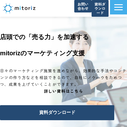
お問い
資料ダ
合わせ
ウンロ
ード
サービス一覧
選ばれる理由
店頭での「売る力」を加速する
導入事例
mitorizのマーケティング支援
ブログ
お知らせ
日々のマーケティング施策を進めながら、効果的な手法やコンテ
よくあるご質問
ンツの作り方などを相談できるので、自社にノウハウをためつ
資料ダウンロード一覧
つ、成果を上げていくことができます。
詳しい資料はこちら
会社概要
資料ダウンロード