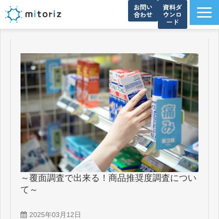
お問い
資料ダ
合わせ
ウンロ
ード
サービス一覧
選ばれる理由
導入事例
ブログ
お知らせ
よくあるご質問
資料ダウンロード一覧
会社概要
～覆面調査で出来る！商品推奨度調査につい
て～
2025年03月12日