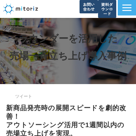
お問い
資料ダ
合わせ
ウンロ
ード
サービス一覧
選ばれる理由
ラウンダーを活用した
導入事例
売場一斉立ち上げ導入事例
ブログ
お知らせ
よくあるご質問
資料ダウンロード一覧
ツイート
会社概要
新商品発売時の展開スピードを劇的改
善！
アウトソーシング活用で1週間以内の
売場立ち上げを実現。