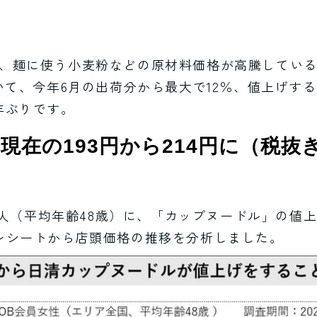
、麺に使う小麦粉などの原材料価格が高騰してい
いて、今年6月の出荷分から最大で12％、値上げす
年ぶりです。
現在の193円から214円に（税抜
11人（平均年齢48歳）に、「カップヌードル」の値上
レシートから店頭価格の推移を分析しました。