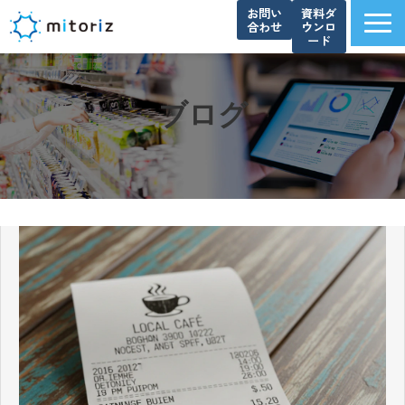
お問い
資料ダ
合わせ
ウンロ
ード
サービス一覧
選ばれる理由
ブログ
導入事例
ブログ
お知らせ
よくあるご質問
資料ダウンロード一覧
会社概要