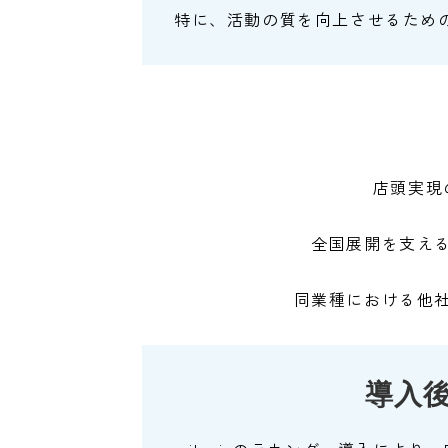
特に、活動の質を向上させるため
店頭実現
全国展開を支え
同業種における他
導入