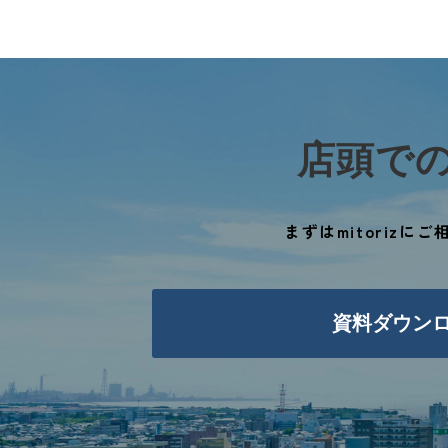
店頭で
まずはmitorizに
資料ダウン