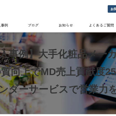
お
入事例
ブログ
お知らせ
よくあるご質問
入事例】大手化粧品メー
質向上でMD売上貢献度2
ンダーサービスで営業力