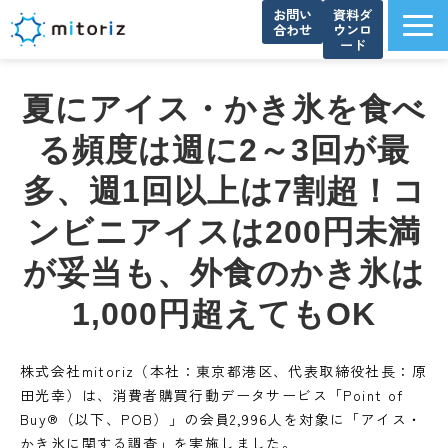
お問い
資料ダ
合わせ
ウンロ
ード
サービス一覧
夏にアイス・かき氷を食べ
選ばれる理由
る頻度は週に2～3回が最
導入事例
多、週1回以上は7割超！コ
ブログ
お知らせ
ンビニアイスは200円未満
よくあるご質問
が妥当も、外食のかき氷は
資料ダウンロード一覧
1,000円超えてもOK
会社概要
株式会社mitoriz（本社：東京都港区、代表取締役社長：原
田光幸）は、消費者購買行動データサービス「Point of
Buy®（以下、POB）」の会員2,996人を対象に「アイス・
かき氷に関する調査」を実施しました。