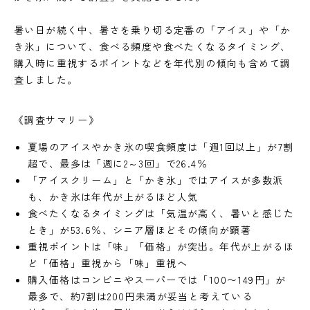
暑い日が続く中、暑さを乗り切る定番の「アイス」や「か
き氷」について、食べる頻度や食べたくなるタイミング、
購入時に重視するポイントなどを年代別の傾向も含めて調
査しました。
《調査サマリー》
夏場のアイスやかき氷の喫食頻度は「週1回以上」が7割
超で、最多は「週に2～3回」で26.4％
「アイスクリーム」と「かき氷」ではアイスが多数派
も、かき氷は年代が上がるほど人気
食べたくなるタイミングは「気温が高く、暑いと感じた
とき」が53.6％、シニア層ほどその傾向が顕著
重視ポイントは「味」「価格」が突出。年代が上がるほ
ど「価格」重視から「味」重視へ
購入価格はコンビニやスーパーでは「100〜149円」が
最多で、約7割は200円未満が妥当と考えている