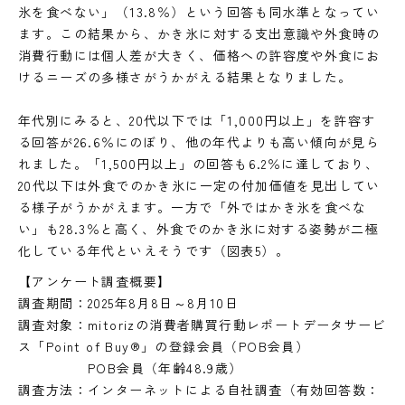
氷を食べない」（13.8％）という回答も同水準となってい
ます。この結果から、かき氷に対する支出意識や外食時の
消費行動には個人差が大きく、価格への許容度や外食にお
けるニーズの多様さがうかがえる結果となりました。
年代別にみると、20代以下では「1,000円以上」を許容す
る回答が26.6％にのぼり、他の年代よりも高い傾向が見ら
れました。「1,500円以上」の回答も6.2％に達しており、
20代以下は外食でのかき氷に一定の付加価値を見出してい
る様子がうかがえます。一方で「外ではかき氷を食べな
い」も28.3％と高く、外食でのかき氷に対する姿勢が二極
化している年代といえそうです（図表5）。
【アンケート調査概要】
調査期間：2025年8月8日～8月10日
調査対象：mitorizの消費者購買行動レポートデータサービ
ス「Point of Buy®」の登録会員（POB会員）
POB会員（年齢48.9歳）
調査方法：インターネットによる自社調査（有効回答数：